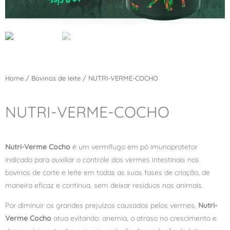
Home
/
Bovinos de leite
/ NUTRI-VERME-COCHO
NUTRI-VERME-COCHO
Nutri-Verme Cocho
é um vermífugo em pó imunoprotetor
indicado para auxiliar o controle dos vermes intestinais nos
bovinos de corte e leite em todas as suas fases de criação, de
maneira eficaz e contínua, sem deixar resíduos nos animais.
Por diminuir os grandes prejuízos causados pelos vermes,
Nutri-
Verme Cocho
atua evitando: anemia, o atraso no crescimento e