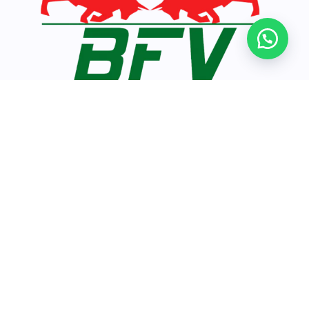
Inicio
Loja
Contato
© 2026 BrasilFarmavet.